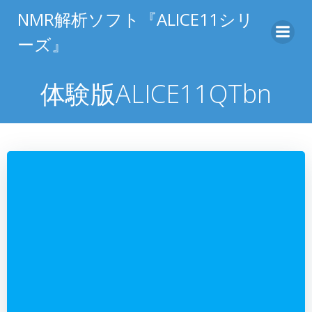
コ
NMR解析ソフト『ALICE11シリ
ン
ーズ』
テ
ン
ツ
体験版ALICE11QTbn
へ
ス
キ
ッ
プ