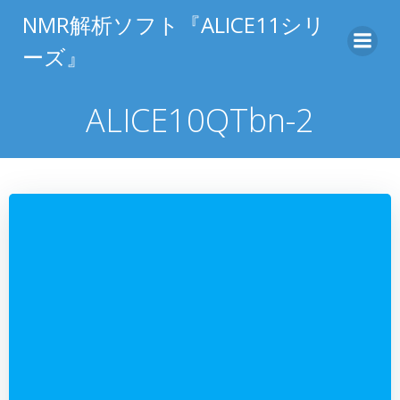
コ
NMR解析ソフト『ALICE11シリ
ン
ーズ』
テ
ン
ツ
ALICE10QTbn-2
へ
ス
キ
ッ
プ